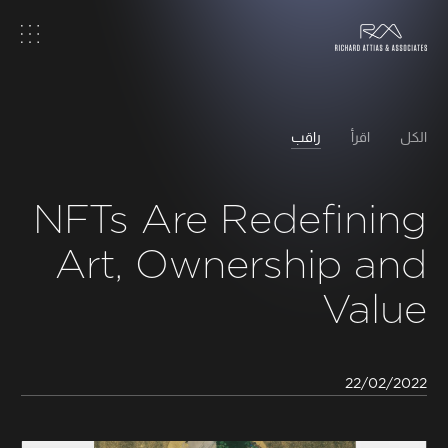
الصفحة الرئيسية
من نحن
الكل
اقرأ
راقب
عمل
NFTs Are Redefining
Art, Ownership and
مواضيع
Value
أفكار
أخبار ووسائط إعلام
22/02/2022